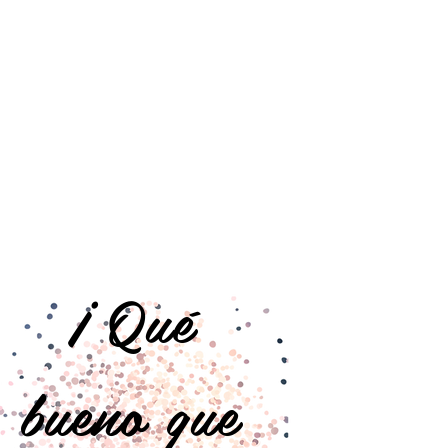
¡ Qué
bueno que