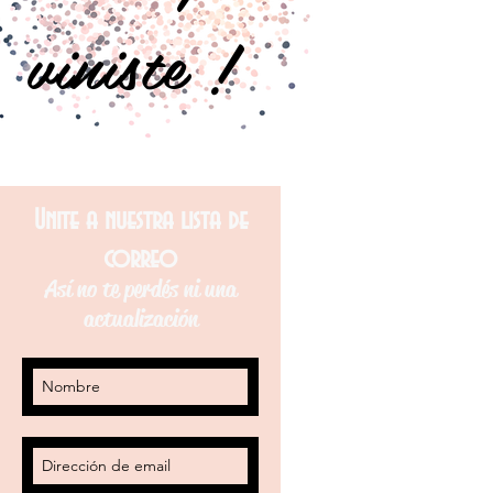
viniste !
Unite a nuestra lista de
correo
Así no te perdés ni una
actualización