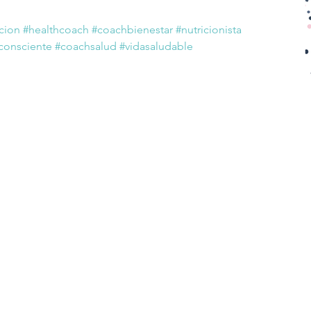
icion
#healthcoach
#coachbienestar
#nutricionista
consciente
#coachsalud
#vidasaludable