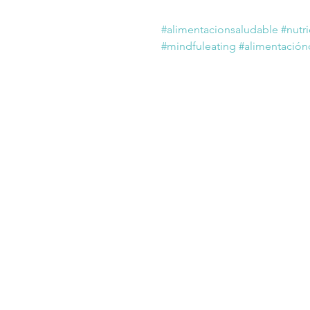
#alimentacionsaludable
#nutr
#mindfuleating
#alimentación