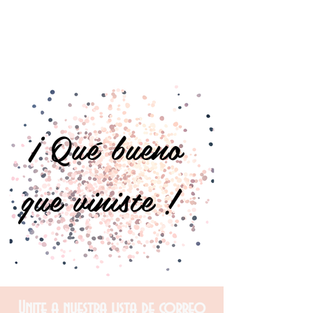
¡ Qué bueno
que viniste !
Unite a nuestra lista de correo